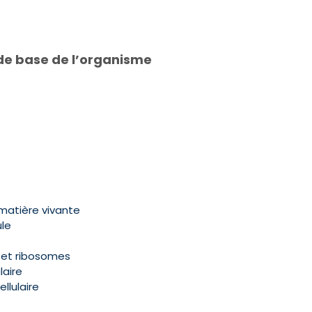
n de base de l’organisme
 matière vivante
ule
et ribosomes
laire
llulaire