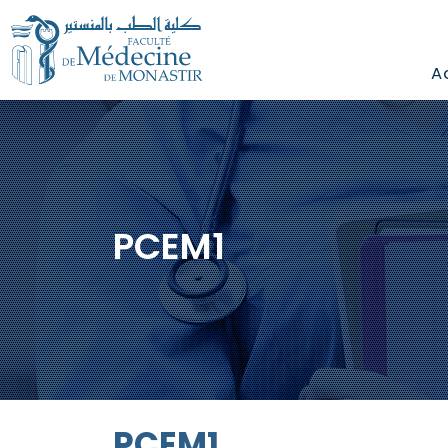
A
PCEM1
PCEM1