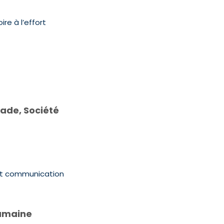
re à l’effort
lade, Société
t communication
 humaine