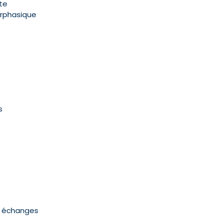
te
terphasique
s
t échanges