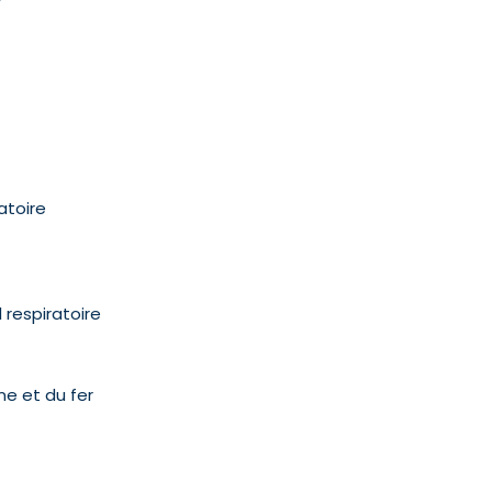
atoire
 respiratoire
e et du fer