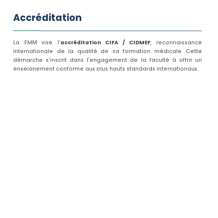
Accréditation
La FMM vise l'
accréditation CIFA / CIDMEF
, reconnaissance
internationale de la qualité de sa formation médicale. Cette
démarche s'inscrit dans l'engagement de la faculté à offrir un
enseignement conforme aux plus hauts standards internationaux.
Accréditation par le CIFA (Comité International Francophone
d'Accréditation)
Reconnaissance par le CIDMEF (Conférence Internationale des Doyens
des Facultés de Médecine d'Expression Française)
Évaluation régulière des processus pédagogiques et institutionnels
Mise en conformité avec les référentiels internationaux d'excellence
Accréditation et certification — fmm.tn