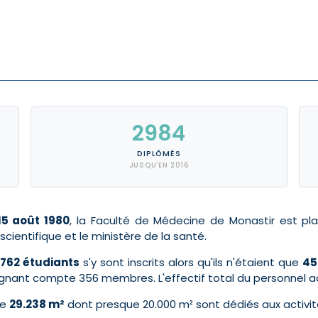
2984
DIPLÔMÉS
JUSQU'EN 2016
15 août 1980
, la Faculté de Médecine de Monastir est pl
cientifique et le ministère de la santé.
1762 étudiants
s'y sont inscrits alors qu'ils n'étaient que
45
eignant compte 356 membres. L'effectif total du personnel adm
de
29.238 m²
dont presque 20.000 m² sont dédiés aux activi