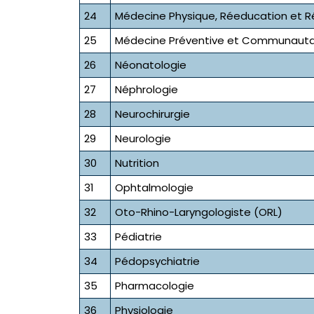
24
Médecine Physique, Réeducation et R
25
Médecine Préventive et Communauta
26
Néonatologie
27
Néphrologie
28
Neurochirurgie
29
Neurologie
30
Nutrition
31
Ophtalmologie
32
Oto-Rhino-Laryngologiste (ORL)
33
Pédiatrie
34
Pédopsychiatrie
35
Pharmacologie
36
Physiologie