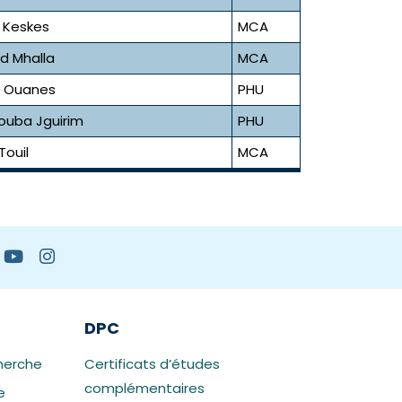
 Keskes
MCA
 Mhalla
MCA
a Ouanes
PHU
uba Jguirim
PHU
Touil
MCA
DPC
herche
Certificats d’études
complémentaires
e