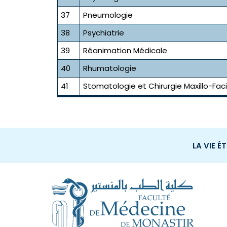
37
Pneumologie
38
Psychiatrie
39
Réanimation Médicale
40
Rhumatologie
41
Stomatologie et Chirurgie Maxillo-Fac
LA VIE É