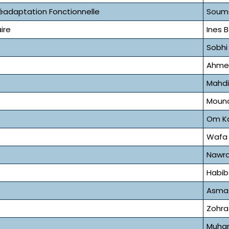
éadaptation Fonctionnelle
Soum
ire
Ines 
Sobhi
Ahmed
Mahdi
Mouna
Om K
Wafa
Nawra
Habib
Asma
Zohra
Muham