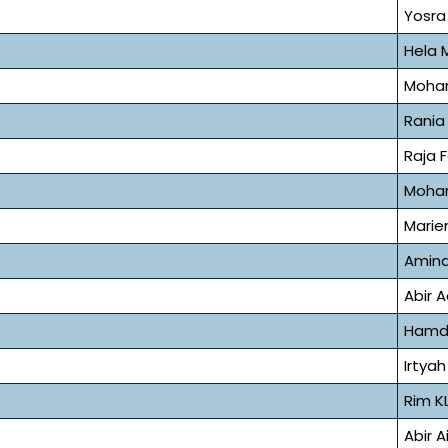
Yosra
Hela
Moha
Rania
Raja 
Moham
Marie
Amina
Abir 
Hamdi
Irtya
Rim KL
Abir A