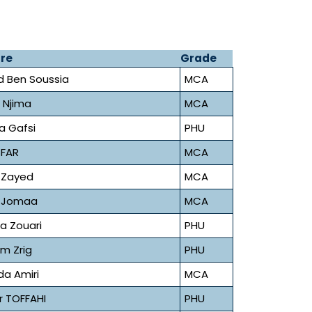
re
Grade
d Ben Soussia
MCA
 Njima
MCA
 Gafsi
PHU
SFAR
MCA
 Zayed
MCA
d Jomaa
MCA
ja Zouari
PHU
m Zrig
PHU
da Amiri
MCA
r TOFFAHI
PHU