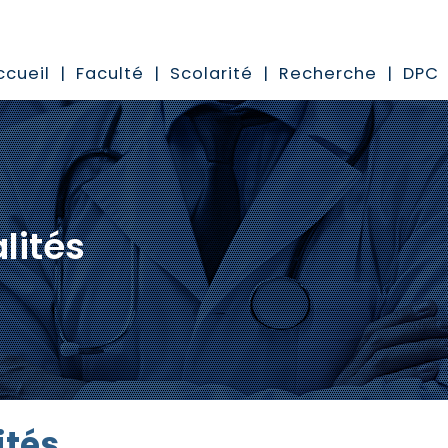
ccueil
Faculté
Scolarité
Recherche
DPC
lités
ités