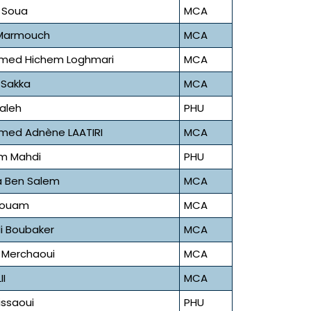
 Soua
MCA
 Marmouch
MCA
med Hichem Loghmari
MCA
 Sakka
MCA
Faleh
PHU
ed Adnène LAATIRI
MCA
m Mahdi
PHU
 Ben Salem
MCA
Aouam
MCA
 Boubaker
MCA
h Merchaoui
MCA
II
MCA
issaoui
PHU