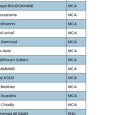
aya BOUDOKHANE
MCA
Bouanene
MCA
 Ghanmi
MCA
 Letaif
MCA
 Darmoul
MCA
 Aissi
MCA
althoum Salam
MCA
 AMMARI
MCA
z KOLSI
MCA
 Besbes
MCA
 Guedria
MCA
 Chadly
MCA
mad Ali SAAFI
PHU