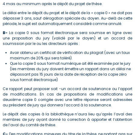
4 mois au minimum après le dépôt du projet de thèse.
Le délai entre le dépôt du projet et le dépôt de la « copie 0 » ne doit pas
dépasser 3 ans, sauf dérogation spéciale du doyen. Au-delà de cette
période, le sujet est automatiquement considéré comme annulé.
B-
La copie 0 sous format électronique sera soumise en ligne avec
une proposition du jury (validé par le doyen) et un accord de
soumission par le ou les directeurs après :
Avoir obtenu un certificat de vérification du plagiat (avec un taux
maximum de 20% qui sera toléré).
Que la copie 0 sous format numérique ait été examinée par le jury
(les membres du jury doivent émettre un rapport dans un délai ne
dépassant pas 15 jours de la date de réception de la copie zéro
sous format électronique)
Ce rapport peut proposer soit -un accord de soutenance ou l’apport
de modifications. En cas de propositions de modifications une
deuxième copie 0 corrigée avec une lettre réponse seront adressées
au président de jury qui donnera l’accord à la soutenance.
Le dépôt des copies à la bibliothèque n’aura lieu qu’après l’aval des
membres de jury ayant donné la correction à apporter et l’obtention
de l’aval du comité de thèse.
C-
Des modifications mineures du titre de la thèse, ne portant pas sur