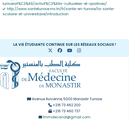
luniversit%C3%A9/activit%C3%A9s-culturelles-et-sportives/
http://www.santetunisie.rns.tn/fr/sante-en-tunisie/la-sante-
scolaire-et-universitaire/introduction
LA VIE ÉTUDIANTE CONTINUE SUR LES RÉSEAUX SOCIAUX !
Avenue Avicenne, 5000 Monastir Tunisie
+216 73 462 200
+216 73 460 737
fmmdecanat@gmail.com