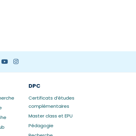
DPC
herche
Certificats d’études
complémentaires
e
Master class et EPU
che
Pédagogie
ub
Recherche